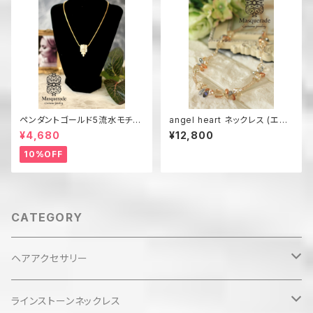
ペンダントゴールド5流水モチー
angel heart ネックレス (エン
フ【送料無料】 N13G
ジェルハート) 【送料無料】（色違
¥4,680
¥12,800
い有）
10%OFF
CATEGORY
ヘアアクセサリー
バンズクリップ
ラインストーンネックレス