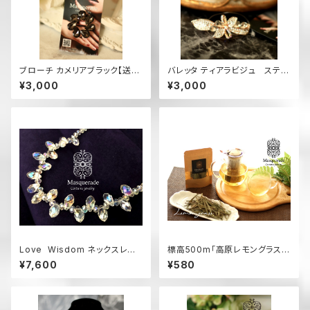
ブローチ カメリアブラック【送料
バレッタ ティアラビジュ ステラ
無料】（色違い有）BR11
【送料無料】H18BR
¥3,000
¥3,000
Love Wisdom ネックスレス
標高500m「高原レモングラス」
（ラブ ウィズダム）【送料無料】
高原の香り！レモングラスで至福
¥7,600
¥580
（色違い有） N8C
の癒し。"Sサイズ10グラム（生葉
40g相当）