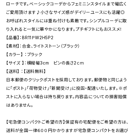
ローチです。ベーシックコーデからフェミニンスタイルまで幅広く
ご愛用頂けます♪小さなサイズ感がデイリーユースにも活躍◎
お呼ばれスタイルには重ね付けも素敵です。シンプルコーデに取
り入れると一気に華やかになります。プチギフトにもおススメ！
【品番】：BR11ＰW2H5P2
【素材】：合金、ライトストーン（ブラック）
【カラー】 ：ブラック
【サイズ 】：横縦幅3cm ピンの長さ2ｃｍ
【送料】 ：【送料無料】
日本郵便のクリックポストを採用しております。郵便物と同じよう
に「ポスト」「荷物受け」「新聞受け」に投函・配達いたします。※ポ
ストに入らない場合は持ち戻ります。内容品についての損害賠償
はありません。
【宅急便コンパクトご希望の方】保証有の宅配便をご希望の方は、
送料が全国一律６００円かかりますが宅急便コンパクトをお選び